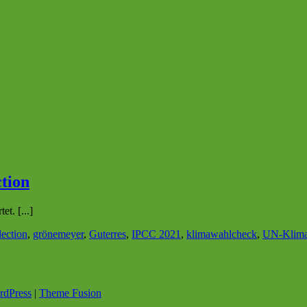
ction
t. [...]
lection
,
grönemeyer
,
Guterres
,
IPCC 2021
,
klimawahlcheck
,
UN-Klima
rdPress
|
Theme Fusion