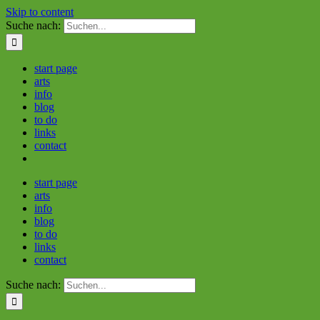
Skip to content
Suche nach:
start page
arts
info
blog
to do
links
contact
start page
arts
info
blog
to do
links
contact
Suche nach: