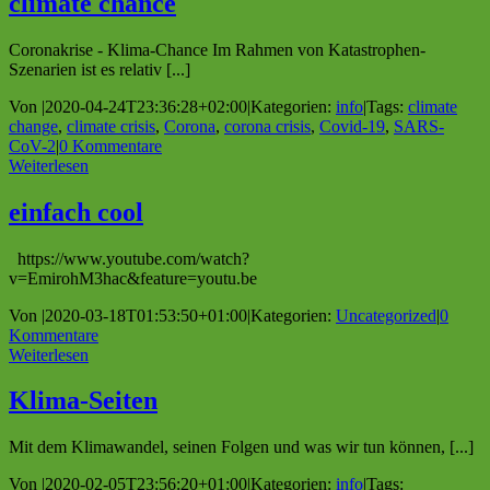
climate chance
Coronakrise - Klima-Chance Im Rahmen von Katastrophen-
Szenarien ist es relativ [...]
Von
|
2020-04-24T23:36:28+02:00
|
Kategorien:
info
|
Tags:
climate
change
,
climate crisis
,
Corona
,
corona crisis
,
Covid-19
,
SARS-
CoV-2
|
0 Kommentare
Weiterlesen
einfach cool
https://www.youtube.com/watch?
v=EmirohM3hac&feature=youtu.be
Von
|
2020-03-18T01:53:50+01:00
|
Kategorien:
Uncategorized
|
0
Kommentare
Weiterlesen
Klima-Seiten
Mit dem Klimawandel, seinen Folgen und was wir tun können, [...]
Von
|
2020-02-05T23:56:20+01:00
|
Kategorien:
info
|
Tags: