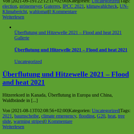
Von
|
2021-09-19T22:12:11+02:00
|
Kategorien:
Uncategorized
|
Tags:
election
,
grönemeyer
,
Guterres
,
IPCC 2021
,
klimawahlcheck
,
UN-
Klimabericht
,
wahlomat
|
0 Kommentare
Weiterlesen
Überflutung und Hitzewelle 2021 – Flood and heat 2021
Gallerie
Überflutung und Hitzewelle 2021 – Flood and heat 2021
Uncategorized
Überflutung und Hitzewelle 2021 – Flood
and heat 2021
Hitzerekord in Kanada, Überflutung in Europa und China,
Waldbrände in [...]
Von
|
2021-08-13T02:08:56+02:00
|
Kategorien:
Uncategorized
|
Tags:
2021
,
baumscheibe
,
climate emergency
,
flooding
,
G20
,
heat
,
tree
slide
,
warming stripes
|
0 Kommentare
Weiterlesen