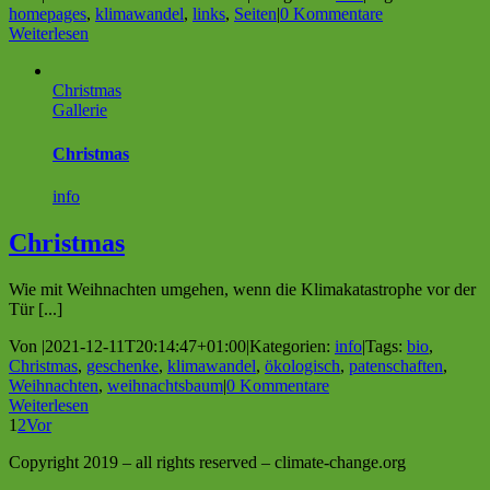
homepages
,
klimawandel
,
links
,
Seiten
|
0 Kommentare
Weiterlesen
Christmas
Gallerie
Christmas
info
Christmas
Wie mit Weihnachten umgehen, wenn die Klimakatastrophe vor der
Tür [...]
Von
|
2021-12-11T20:14:47+01:00
|
Kategorien:
info
|
Tags:
bio
,
Christmas
,
geschenke
,
klimawandel
,
ökologisch
,
patenschaften
,
Weihnachten
,
weihnachtsbaum
|
0 Kommentare
Weiterlesen
1
2
Vor
Copyright 2019 – all rights reserved – climate-change.org