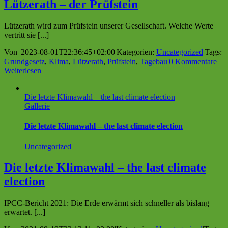
Lützerath – der Prüfstein
Lützerath wird zum Prüfstein unserer Gesellschaft. Welche Werte
vertritt sie [...]
Von
|
2023-08-01T22:36:45+02:00
|
Kategorien:
Uncategorized
|
Tags:
Grundgesetz
,
Klima
,
Lützerath
,
Prüfstein
,
Tagebau
|
0 Kommentare
Weiterlesen
Die letzte Klimawahl – the last climate election
Gallerie
Die letzte Klimawahl – the last climate election
Uncategorized
Die letzte Klimawahl – the last climate
election
IPCC-Bericht 2021: Die Erde erwärmt sich schneller als bislang
erwartet. [...]