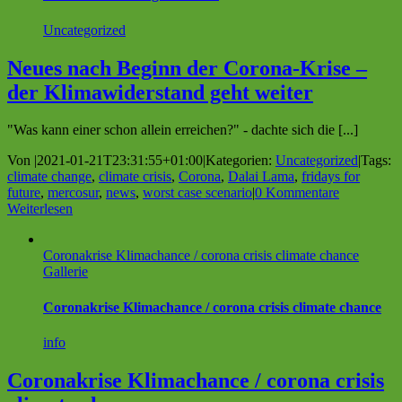
Uncategorized
Neues nach Beginn der Corona-Krise –
der Klimawiderstand geht weiter
"Was kann einer schon allein erreichen?" - dachte sich die [...]
Von
|
2021-01-21T23:31:55+01:00
|
Kategorien:
Uncategorized
|
Tags:
climate change
,
climate crisis
,
Corona
,
Dalai Lama
,
fridays for
future
,
mercosur
,
news
,
worst case scenario
|
0 Kommentare
Weiterlesen
Coronakrise Klimachance / corona crisis climate chance
Gallerie
Coronakrise Klimachance / corona crisis climate chance
info
Coronakrise Klimachance / corona crisis