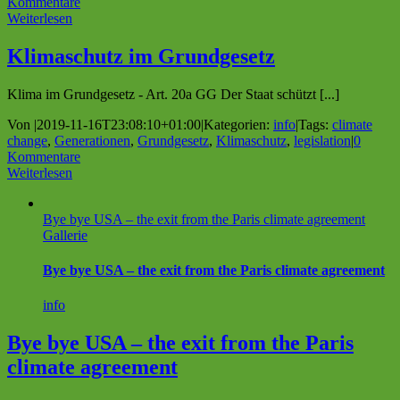
Kommentare
Weiterlesen
Klimaschutz im Grundgesetz
Klima im Grundgesetz - Art. 20a GG Der Staat schützt [...]
Von
|
2019-11-16T23:08:10+01:00
|
Kategorien:
info
|
Tags:
climate
change
,
Generationen
,
Grundgesetz
,
Klimaschutz
,
legislation
|
0
Kommentare
Weiterlesen
Bye bye USA – the exit from the Paris climate agreement
Gallerie
Bye bye USA – the exit from the Paris climate agreement
info
Bye bye USA – the exit from the Paris
climate agreement