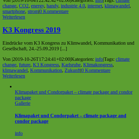
Von
|
2019-10-04T22:42:42+02:00
|
Kategorien:
info
|
Tags:
climate
change
,
CO2
,
energy
,
handy
,
industrie 4.0
,
internet
,
klimawandel
,
smartphone
,
strom
|
0 Kommentare
Weiterlesen
K3 Kongress 2019
Eindrücke vom K3 Kongress zu Klimwandel, Kommunikation und
Gesellschaft, 24.-25.09.2019 [...]
Von
|
2019-10-26T17:24:41+02:00
|
Kategorien:
info
|
Tags:
climate
change
,
future
,
K3 Kongress
,
Karlsruhe
,
Klimakongress
,
klimawandel
,
Kommunikation
,
Zukunft
|
0 Kommentare
Weiterlesen
Klimapaket und Condorpaket – climate package and condor
package
Gallerie
Klimapaket und Condorpaket – climate package and
condor package
info