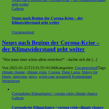
geht weiter
Gallerie
Neues nach Beginn der Corona-Krise – der
Klimawiderstand geht weiter
Uncategorized
Neues nach Beginn der Corona-Krise –
der Klimawiderstand geht weiter
"Was kann einer schon allein erreichen?" - dachte sich die [...]
Von
|
2021-01-21T23:31:55+01:00
|
Kategorien:
Uncategorized
|
Tags:
climate change
,
climate crisis
,
Corona
,
Dalai Lama
,
fridays for
future
,
mercosur
,
news
,
worst case scenario
|
0 Kommentare
Weiterlesen
Coronakrise Klimachance / corona crisis climate chance
Gallerie
Coronakrise Klimachance / corona crisis climate chance