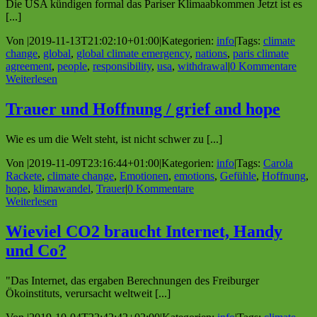
Die USA kündigen formal das Pariser Klimaabkommen Jetzt ist es
[...]
Von
|
2019-11-13T21:02:10+01:00
|
Kategorien:
info
|
Tags:
climate
change
,
global
,
global climate emergency
,
nations
,
paris climate
agreement
,
people
,
responsibility
,
usa
,
withdrawal
|
0 Kommentare
Weiterlesen
Trauer und Hoffnung / grief and hope
Wie es um die Welt steht, ist nicht schwer zu [...]
Von
|
2019-11-09T23:16:44+01:00
|
Kategorien:
info
|
Tags:
Carola
Rackete
,
climate change
,
Emotionen
,
emotions
,
Gefühle
,
Hoffnung
,
hope
,
klimawandel
,
Trauer
|
0 Kommentare
Weiterlesen
Wieviel CO2 braucht Internet, Handy
und Co?
"Das Internet, das ergaben Berechnungen des Freiburger
Ökoinstituts, verursacht weltweit [...]