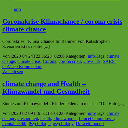
info
Coronakrise Klimachance / corona crisis
climate chance
Coronakrise - Klima-Chance Im Rahmen von Katastrophen-
Szenarien ist es relativ [...]
Von
|
2020-04-24T23:36:28+02:00
|
Kategorien:
info
|
Tags:
climate
change
,
climate crisis
,
Corona
,
corona crisis
,
Covid-19
,
SARS-
CoV-2
|
0 Kommentare
Weiterlesen
climate change and Health –
Klimawandel und Gesundheit
Studie zum Klimawandel - Kinder leiden am meisten "Die Erde [...]
Von
|
2020-02-09T19:51:18+01:00
|
Kategorien:
info
|
Tags:
climate
change
,
Gesundheit
,
health
,
klimawandel
,
Lancet Countdown
,
mental health
,
Psychologie
,
psychology
,
Umwelttrauer
|
0