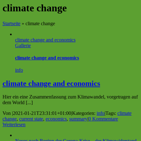
climate change
Startseite
»
climate change
climate change and economics
Gallerie
climate change and economics
info
climate change and economics
Hier ein eine Zusammenfassung zum Klimawandel, vorgetragen auf
dem World [...]
Von
|
2021-01-21T23:31:01+01:00
|
Kategorien:
info
|
Tags:
climate
change
,
current state
,
economics
,
summary
|
0 Kommentare
Weiterlesen
Neues nach Beginn der Corona-Krise – der Klimawiderstand