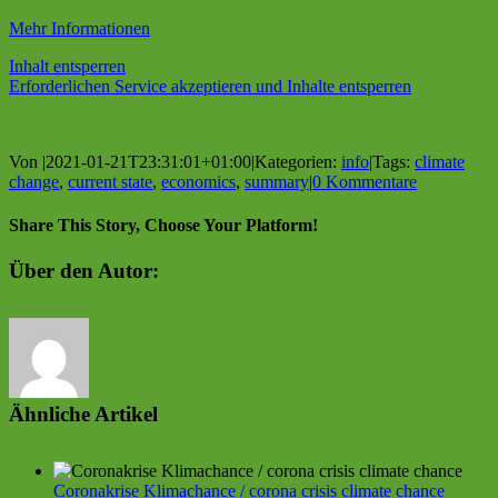
Mehr Informationen
Inhalt entsperren
Erforderlichen Service akzeptieren und Inhalte entsperren
Von
|
2021-01-21T23:31:01+01:00
|
Kategorien:
info
|
Tags:
climate
change
,
current state
,
economics
,
summary
|
0 Kommentare
Share This Story, Choose Your Platform!
Facebook
Twitter
Reddit
LinkedIn
WhatsApp
Tumblr
Pinterest
Vk
E-
Über den Autor:
Mail
Ähnliche Artikel
Coronakrise Klimachance / corona crisis climate chance