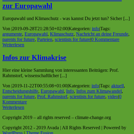
zur Europawahl
Europawahl und Klimaschutz - was kannst Du jetzt tun? Sicher [...]
Von
|
2019-09-28T21:28:50+02:00
|
Kategorien:
info
|
Tags:
argumente
,
Europawahl
,
Klimaschutz
,
Nachricht an deine Freunde
,
parents for future
,
Parteien
,
scientists for future
|
0 Kommentare
Weiterlesen
Infos zur Klimakrise
Hier eine kleine Sammlung von interessanten Beiträgen: Prof.
Rahmstorf, wissenschaftlicher [...]
Von
|
2019-11-22T00:55:08+01:00
|
Kategorien:
info
|
Tags:
aktuell
,
Entscheidungshilfe
,
Europawahl
,
Info
,
Infos zum Klimawandel
,
parents for future
,
Prof. Rahmstorf
,
scientists for future
,
video
|
0
Kommentare
Weiterlesen
Copyright 2019 – all rights reserved – climate-change.org
Copyright 2012 - 2019 Avada | All Rights Reserved | Powered by
WordPress
|
Theme Fusion