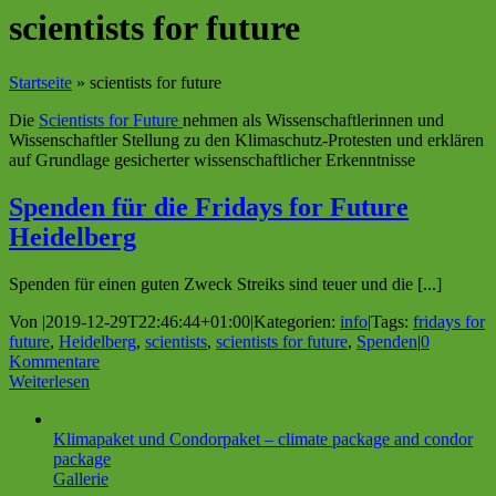
scientists for future
Startseite
»
scientists for future
Die
Scientists for Future
nehmen als Wissenschaftlerinnen und
Wissen­schaftler Stellung zu den Klimaschutz-Protesten und erklären
auf Grundlage gesicherter wissenschaftlicher Erkenntnisse
Spenden für die Fridays for Future
Heidelberg
Spenden für einen guten Zweck Streiks sind teuer und die [...]
Von
|
2019-12-29T22:46:44+01:00
|
Kategorien:
info
|
Tags:
fridays for
future
,
Heidelberg
,
scientists
,
scientists for future
,
Spenden
|
0
Kommentare
Weiterlesen
Klimapaket und Condorpaket – climate package and condor
package
Gallerie