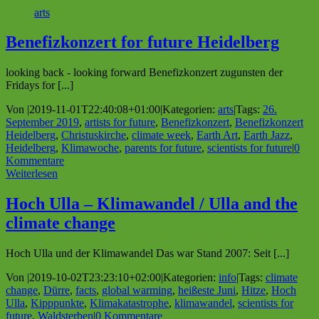
arts
Benefizkonzert for future Heidelberg
looking back - looking forward Benefizkonzert zugunsten der
Fridays for [...]
Von
|
2019-11-01T22:40:08+01:00
|
Kategorien:
arts
|
Tags:
26.
September 2019
,
artists for future
,
Benefizkonzert
,
Benefizkonzert
Heidelberg
,
Christuskirche
,
climate week
,
Earth Art
,
Earth Jazz
,
Heidelberg
,
Klimawoche
,
parents for future
,
scientists for future
|
0
Kommentare
Weiterlesen
Hoch Ulla – Klimawandel / Ulla and the
climate change
Hoch Ulla und der Klimawandel Das war Stand 2007: Seit [...]
Von
|
2019-10-02T23:23:10+02:00
|
Kategorien:
info
|
Tags:
climate
change
,
Dürre
,
facts
,
global warming
,
heißeste Juni
,
Hitze
,
Hoch
Ulla
,
Kipppunkte
,
Klimakatastrophe
,
klimawandel
,
scientists for
future
,
Waldsterben
|
0 Kommentare