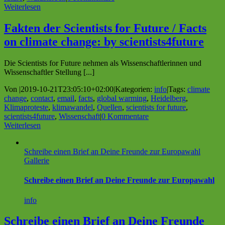
Weiterlesen
Fakten der Scientists for Future / Facts
on climate change: by scientists4future
Die Scientists for Future nehmen als Wissenschaftlerinnen und
Wissen­schaftler Stellung [...]
Von
|
2019-10-21T23:05:10+02:00
|
Kategorien:
info
|
Tags:
climate
change
,
contact
,
email
,
facts
,
global warming
,
Heidelberg
,
Klimaproteste
,
klimawandel
,
Quellen
,
scientists for future
,
scientists4future
,
Wissenschaft
|
0 Kommentare
Weiterlesen
Schreibe einen Brief an Deine Freunde zur Europawahl
Gallerie
Schreibe einen Brief an Deine Freunde zur Europawahl
info
Schreibe einen Brief an Deine Freunde