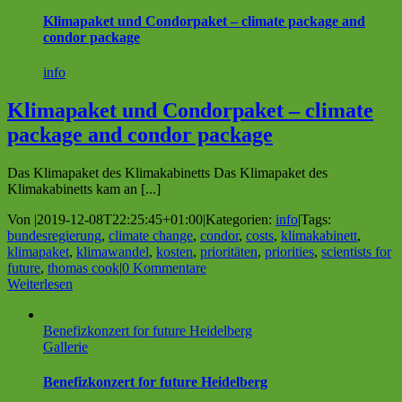
Klimapaket und Condorpaket – climate package and
condor package
info
Klimapaket und Condorpaket – climate
package and condor package
Das Klimapaket des Klimakabinetts Das Klimapaket des
Klimakabinetts kam an [...]
Von
|
2019-12-08T22:25:45+01:00
|
Kategorien:
info
|
Tags:
bundesregierung
,
climate change
,
condor
,
costs
,
klimakabinett
,
klimapaket
,
klimawandel
,
kosten
,
prioritäten
,
priorities
,
scientists for
future
,
thomas cook
|
0 Kommentare
Weiterlesen
Benefizkonzert for future Heidelberg
Gallerie
Benefizkonzert for future Heidelberg