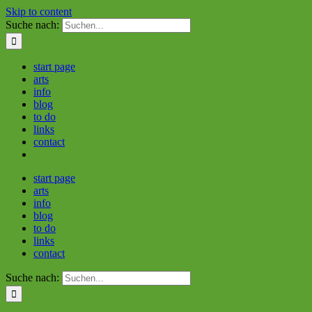
Skip to content
Suche nach:
start page
arts
info
blog
to do
links
contact
start page
arts
info
blog
to do
links
contact
Suche nach: