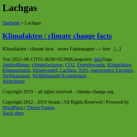
Lachgas
Startseite
»
Lachgas
Klimafakten / climate change facts
Klimafakten / climate facts neues Faktenpapier --> hier [...]
Von
|
2021-08-13T01:46:00+02:00
|
Kategorien:
info
|
Tags:
2slides4future
,
climatefactsnow
,
CO2
,
Energiewende
,
Klimafakten
,
Klimaszenario
,
klimawandel
,
Lachgas
,
N2O
,
regenerative Energien
,
Treibhausgase
,
Weltklimarat
|
0 Kommentare
Weiterlesen
Copyright 2019 – all rights reserved – climate-change.org
Copyright 2012 - 2019 Avada | All Rights Reserved | Powered by
WordPress
|
Theme Fusion
Nach oben